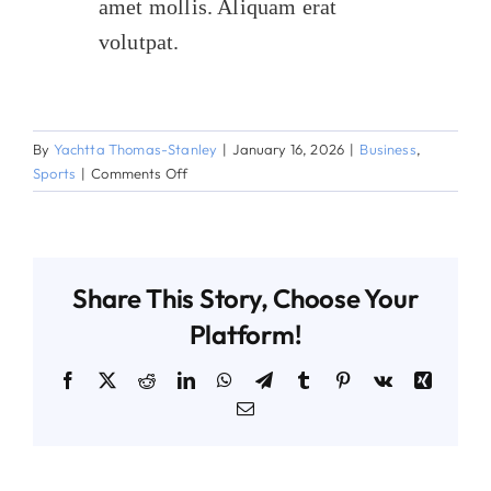
amet mollis. Aliquam erat
volutpat.
By
Yachtta Thomas-Stanley
|
January 16, 2026
|
Business
,
on
Sports
|
Comments Off
Nulla
porttitor
accumsan
tincidunt
Share This Story, Choose Your
mauris
blandit.
Platform!
Facebook
X
Reddit
LinkedIn
WhatsApp
Telegram
Tumblr
Pinterest
Vk
Xing
Email